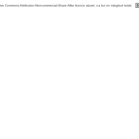
tive Commons Attribution-Noncommercial-Share Alike licence alusel, v.a kui on märgitud teisiti.