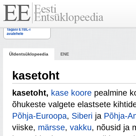
Tagasi ETBL-i
avalehele
Üldentsüklopeedia
ENE
kasetoht
kasetoht,
kase
koore
pealmine ko
õhukeste valgete elastsete kihtid
Põhja-Euroopa
,
Siberi
ja
Põhja-A
viiske
,
märsse
,
vakku
, nõusid ja 