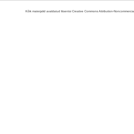
Kõik materjalid avaldatud litsentsi Creative Commons Attribution-Noncommercial-S