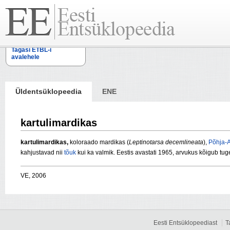
Tagasi ETBL-i
avalehele
Üldentsüklopeedia
ENE
kartulimardikas
kartulimardikas,
koloraado mardikas (
Leptinotarsa decemlineata
),
Põhja-
kahjustavad nii
tõuk
kui ka valmik. Eestis avastati 1965, arvukus kõigub tug
VE, 2006
Eesti Entsüklopeediast
T