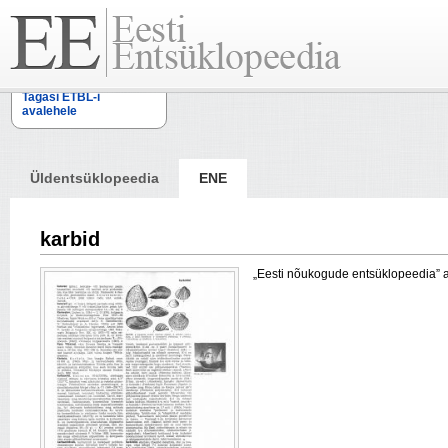
Tagasi ETBL-i
avalehele
Üldentsüklopeedia
ENE
karbid
„Eesti nõukogude entsüklopeedia” arti