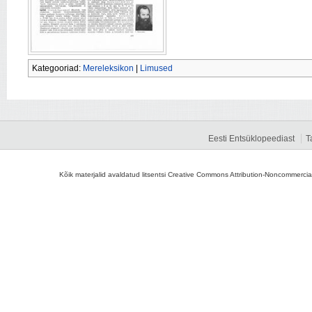
Kategooriad:
Mereleksikon
|
Limused
Eesti Entsüklopeediast
T
Kõik materjalid avaldatud litsentsi Creative Commons Attribution-Noncommercial-S