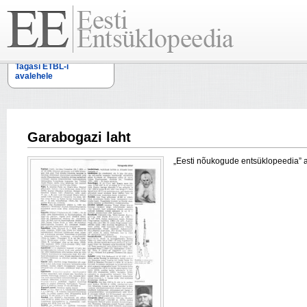
Tagasi ETBL-i
avalehele
Garabogazi laht
„Eesti nõukogude entsüklopeedia” arti