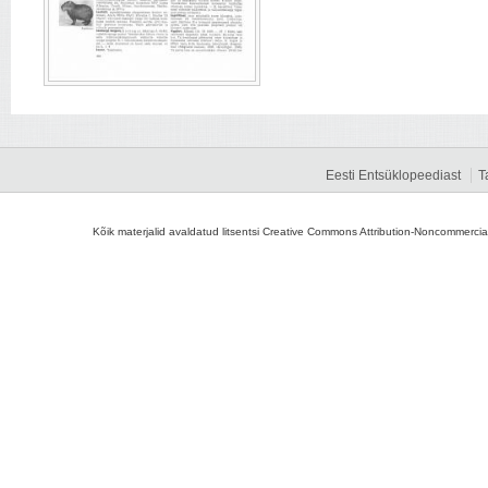
Eesti Entsüklopeediast
T
Kõik materjalid avaldatud litsentsi Creative Commons Attribution-Noncommercial-S