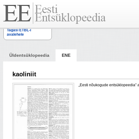
Tagasi ETBL-i
avalehele
Üldentsüklopeedia
ENE
kaoliniit
„Eesti nõukogude entsüklopeedia” arti