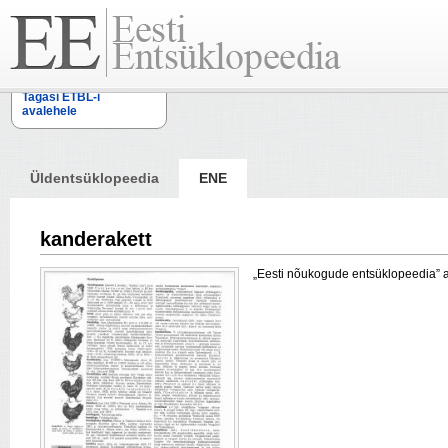
Tagasi ETBL-i
avalehele
Üldentsüklopeedia
ENE
kanderakett
„Eesti nõukogude entsüklopeedia” arti