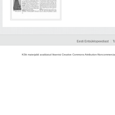
Eesti Entsüklopeediast
T
Kõik materjalid avaldatud litsentsi Creative Commons Attribution-Noncommercial-S