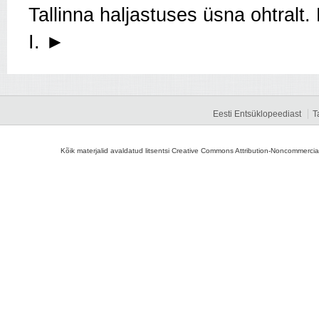
Tallinna haljastuses üsna ohtralt. 
I. ►
Eesti Entsüklopeediast
T
Kõik materjalid avaldatud litsentsi Creative Commons Attribution-Noncommercial-S