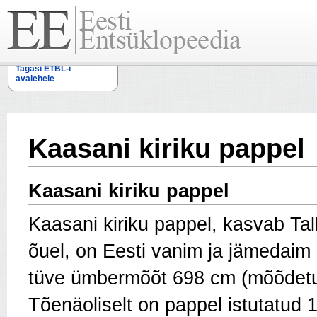
Tagasi ETBL-i
avalehele
Kaasani kiriku pappel
Kaasani kiriku pappel
Kaasani kiriku pappel, kasvab Tall
õuel, on Eesti vanim ja jämedaim 
tüve ümbermõõt 698 cm (mõõdetun
Tõenäoliselt on pappel istutatud 1