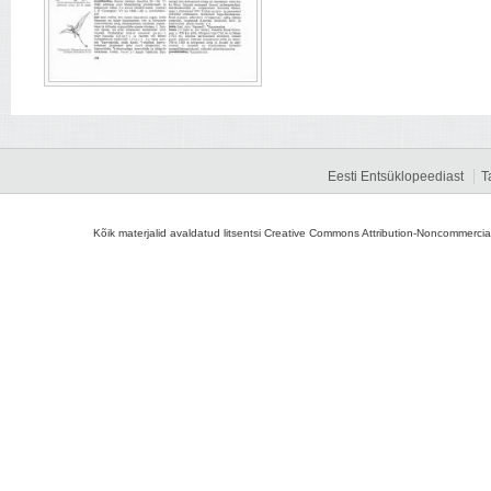
Eesti Entsüklopeediast
T
Kõik materjalid avaldatud litsentsi Creative Commons Attribution-Noncommercial-S