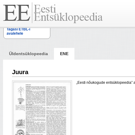
Tagasi ETBL-i
avalehele
Üldentsüklopeedia
ENE
Juura
„Eesti nõukogude entsüklopeedia” arti