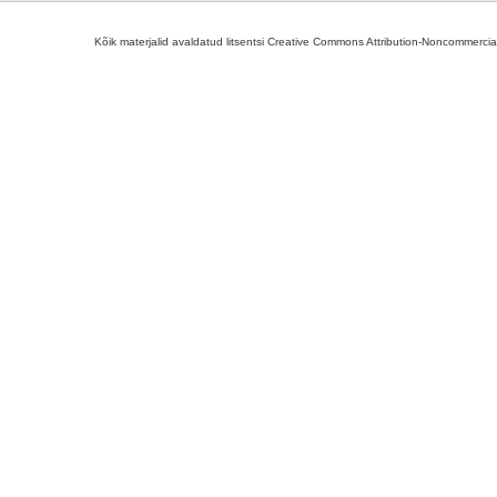
Kõik materjalid avaldatud litsentsi Creative Commons Attribution-Noncommercial-S