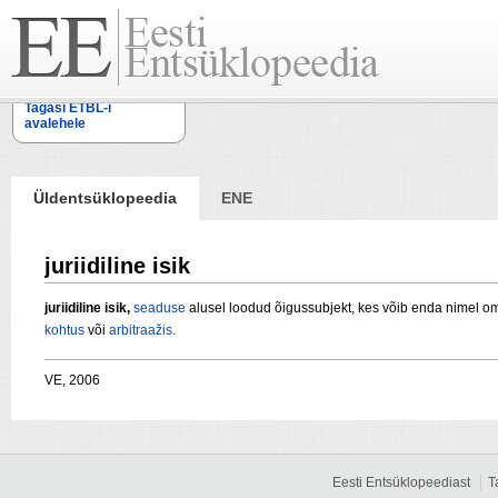
Tagasi ETBL-i
avalehele
Üldentsüklopeedia
ENE
juriidiline isik
juriidiline isik,
seaduse
alusel loodud õigussubjekt, kes võib enda nimel
kohtus
või
arbitraažis
.
VE, 2006
Eesti Entsüklopeediast
T