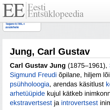
Tagasi ETBL-i
avalehele
Jung, Carl Gustav
Carl Gustav Jung
(1875–1961),
Sigmund Freudi
õpilane, hiljem l
psühholoogia
, arendas käsitlust
k
arhetüüpide
kujul kätkeb inimkon
ekstravertsest
ja
introvertsest
inim