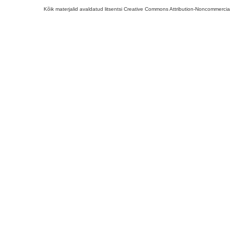
Kõik materjalid avaldatud litsentsi Creative Commons Attribution-Noncommercial-S