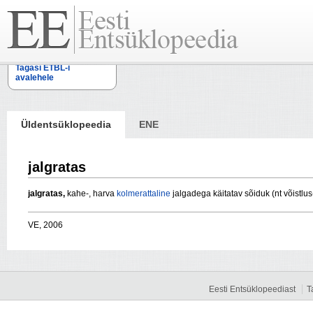
Tagasi ETBL-i
avalehele
Üldentsüklopeedia
ENE
jalgratas
jalgratas,
kahe-, harva
kolmerattaline
jalgadega käitatav sõiduk (nt võistlus
VE, 2006
Eesti Entsüklopeediast
T