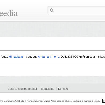
2
. Algab
Himaalajast
ja suubub
Andamani merre
. Delta (38 000 km
) on suur riisika
Eesti Entsüklopeediast
Tagasiside
Kontakt
tive Commons Attribution-Noncommercial-Share Alike licence alusel, v.a kui on märgitud teisiti.