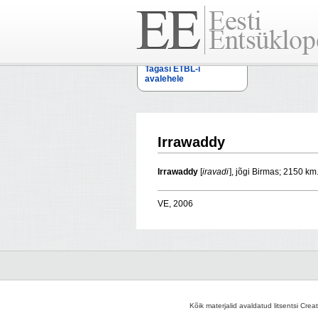
Tagasi ETBL-i
avalehele
Irrawaddy
Irrawaddy
[
iravadi
], jõgi Birmas; 2150 km
VE, 2006
Kõik materjalid avaldatud litsentsi Crea