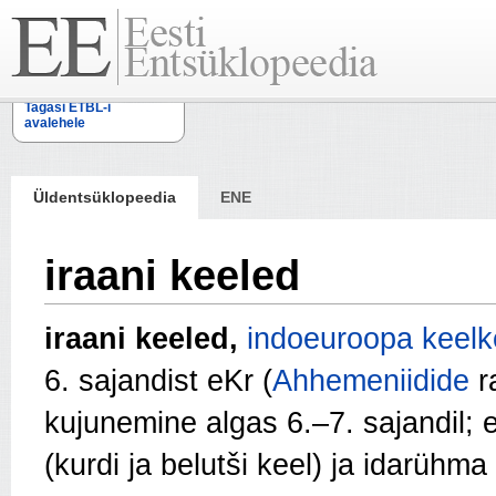
Tagasi ETBL-i
avalehele
Üldentsüklopeedia
ENE
iraani keeled
iraani keeled,
indoeuroopa keel
6. sajandist eKr (
Ahhemeniidide
r
kujunemine algas 6.–7. sajandil; e
(kurdi ja belutši keel) ja idarühma 