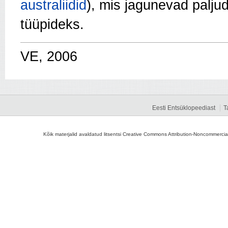
australiidid
), mis jagunevad paljud
tüüpideks.
VE, 2006
Eesti Entsüklopeediast
T
Kõik materjalid avaldatud litsentsi Creative Commons Attribution-Noncommercial-S