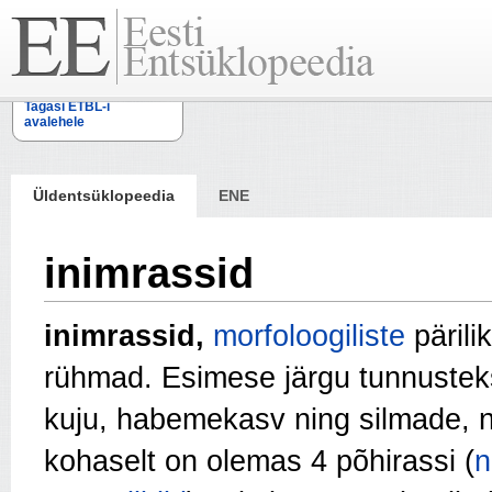
Tagasi ETBL-i
avalehele
Üldentsüklopeedia
ENE
inimrassid
inimrassid,
morfoloogiliste
pärili
rühmad. Esimese järgu tunnusteks
kuju, habemekasv ning silmade, n
kohaselt on olemas 4 põhirassi (
n