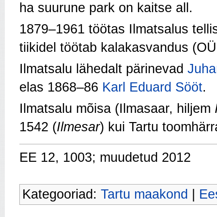
ha suurune park on kaitse all.
1879–1961 töötas Ilmatsalus telli
tiikidel töötab kalakasvandus (OÜ
Ilmatsalu lähedalt pärinevad
Juha
elas 1868–86
Karl Eduard Sööt
.
Ilmatsalu mõisa (Ilmasaar, hiljem
1542 (
Ilmesar
) kui Tartu toomhärr
EE 12, 1003; muudetud 2012
Kategooriad:
Tartu maakond
|
Ees