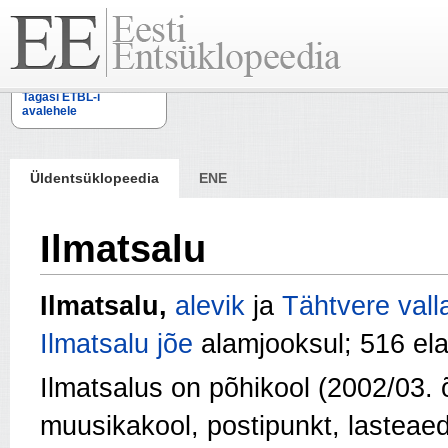
Tagasi ETBL-i
avalehele
Üldentsüklopeedia
ENE
Ilmatsalu
Ilmatsalu,
alevik
ja
Tähtvere vall
Ilmatsalu jõe
alamjooksul; 516 ela
Ilmatsalus on põhikool (2002/03. 
muusikakool, postipunkt, lasteae