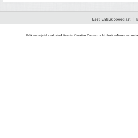
Eesti Entsüklopeediast
T
Kõik materjalid avaldatud litsentsi Creative Commons Attribution-Noncommercial-S