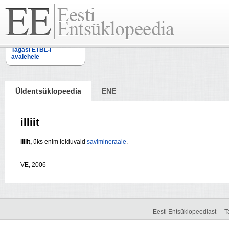
Tagasi ETBL-i
avalehele
Üldentsüklopeedia
ENE
illiit
illiit,
üks enim leiduvaid
savimineraale
.
VE, 2006
Eesti Entsüklopeediast
T