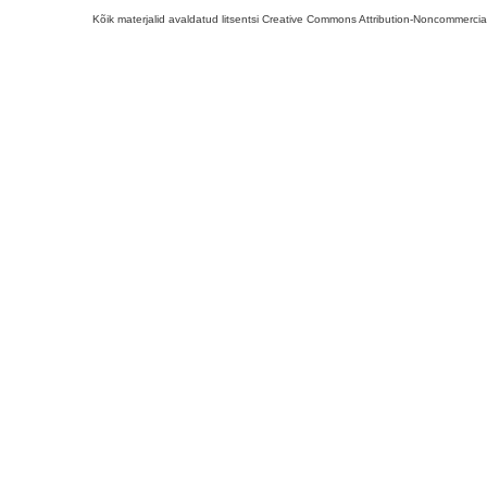
Kõik materjalid avaldatud litsentsi Creative Commons Attribution-Noncommercial-S