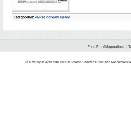
Kategooriad:
Vaikse ookeani mered
Eesti Entsüklopeediast
T
Kõik materjalid avaldatud litsentsi Creative Commons Attribution-Noncommercial-S