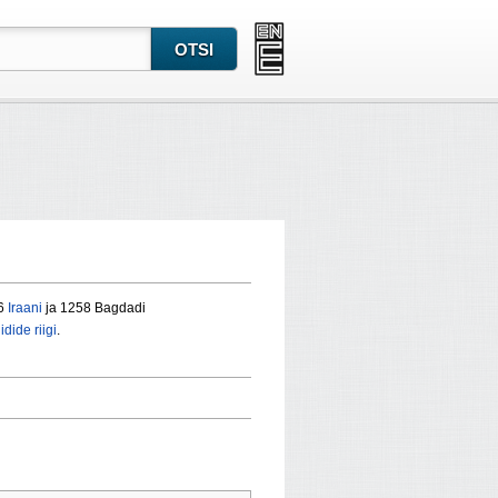
6
Iraani
ja 1258
Bagdadi
idide riigi
.