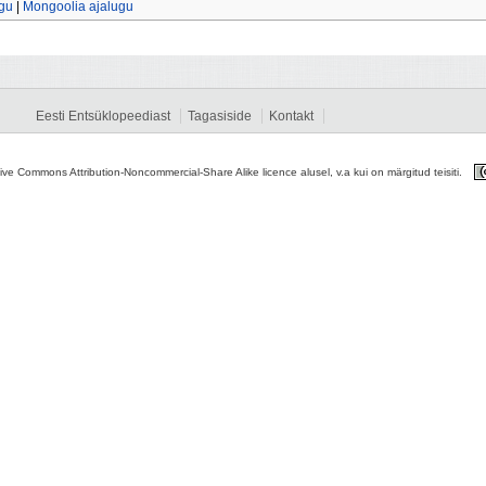
ugu
|
Mongoolia ajalugu
Eesti Entsüklopeediast
Tagasiside
Kontakt
tive Commons Attribution-Noncommercial-Share Alike licence alusel, v.a kui on märgitud teisiti.