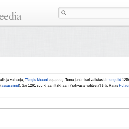
lik ja valitseja,
Tšingis-khaani
pojapoeg. Tema juhtimisel vallutasid
mongolid
125
 (
assassiinid
). Sai 1261 suurkhaanilt ilkhaani ('rahvaste valitseja') tiitli. Rajas
Hulagi