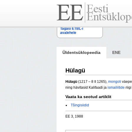
Tagasi ETBL-i
avalehele
Üldentsüklopeedia
ENE
Hülagü
Hülagü
(1217 – 8 II 1265),
mongoli
väepea
ning hävitasid Kalifaadi ja
ismailiitide
riigi
Vaata ka seotud artiklit
Tšingisiidid
EE 3, 1988