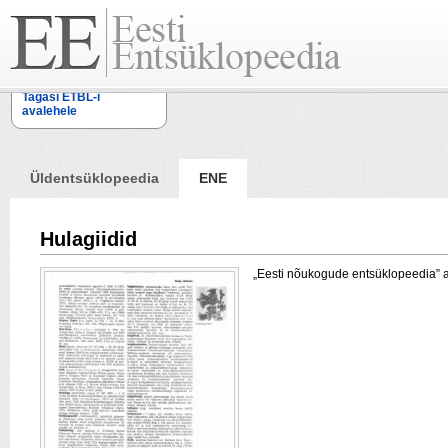
Tagasi ETBL-i
avalehele
Üldentsüklopeedia
ENE
Hulagiidid
„Eesti nõukogude entsüklopeedia” arti