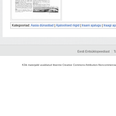
Kategooriad:
Aasia dünastiad
|
Ajaloolised riigid
|
Iraani ajalugu
|
Iraagi a
Eesti Entsüklopeediast
T
Kõik materjalid avaldatud litsentsi Creative Commons Attribution-Noncommercial-S