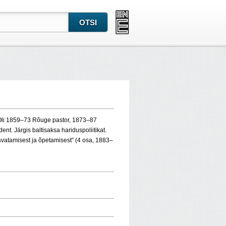
. Oli 1859–73 Rõuge pastor, 1873–87
nt. Järgis baltisaksa hariduspoliitikat.
vatamisest ja õpetamisest” (4 osa, 1883–