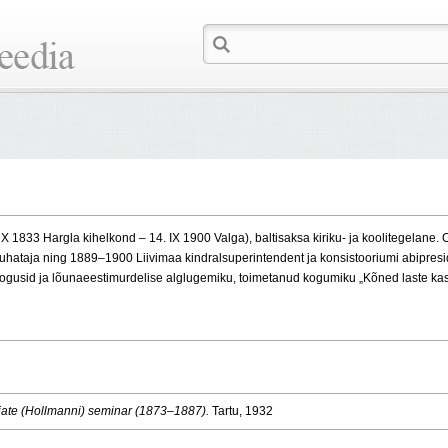
 X 1833 Hargla kihelkond – 14. IX 1900 Valga), baltisaksa kiriku- ja koolitegelane
juhataja ning 1889–1900 Liivimaa kindralsuperintendent ja konsistooriumi abipreside
ogusid ja lõunaeestimurdelise alglugemiku, toimetanud kogumiku „Kõned laste kas
ajate (Hollmanni) seminar (1873–1887).
Tartu, 1932