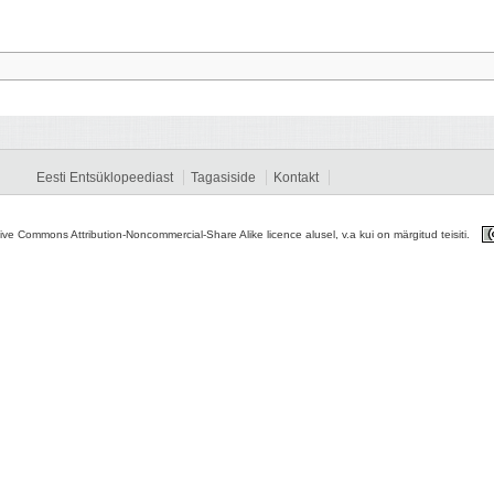
Eesti Entsüklopeediast
Tagasiside
Kontakt
tive Commons Attribution-Noncommercial-Share Alike licence alusel, v.a kui on märgitud teisiti.