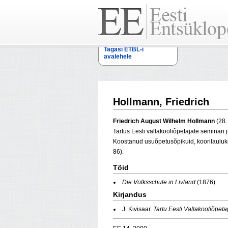
Tagasi ETBL-i
avalehele
Hollmann, Friedrich
Friedrich August Wilhelm Hollmann
(28.
Tartus Eesti vallakooliõpetajate seminari 
Koostanud usuõpetusõpikuid, koorilauluk
86).
Töid
Die Volksschule in Livland
(1876)
Kirjandus
J. Kivisaar.
Tartu Eesti Vallakooliõpet