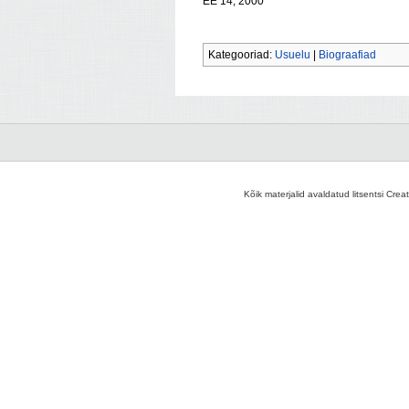
EE 14, 2000
Kategooriad:
Usuelu
|
Biograafiad
Kõik materjalid avaldatud litsentsi Crea