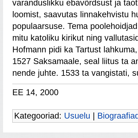
varanduslikku ebavõrdsust ja taot
loomist, saavutas linnakehvistu h
populaarsuse. Tema poolehoidjad 
mitu katoliku kirikut ning valluta
Hofmann pidi ka Tartust lahkuma, 
1527 Saksamaale, seal liitus ta a
nende juhte. 1533 ta vangistati, s
EE 14, 2000
Kategooriad:
Usuelu
|
Biograafia