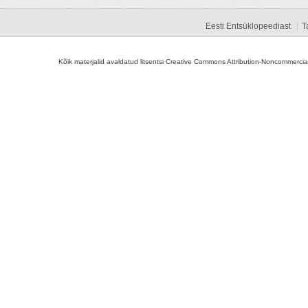
Eesti Entsüklopeediast
T
Kõik materjalid avaldatud litsentsi Creative Commons Attribution-Noncommercial-S