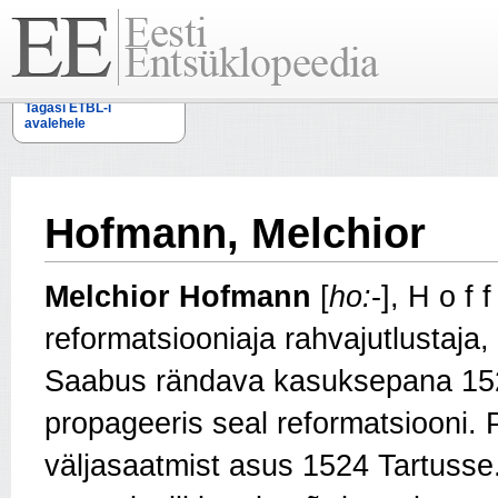
Tagasi ETBL-i
avalehele
Hofmann, Melchior
Melchior Hofmann
[
ho:
-], H o f
reformatsiooniaja rahvajutlustaja,
Saabus rändava kasuksepana 152
propageeris seal reformatsiooni. 
väljasaatmist asus 1524 Tartusse