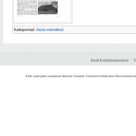
Kategooriad:
Aasia mäestikud
Eesti Entsüklopeediast
T
Kõik materjalid avaldatud litsentsi Creative Commons Attribution-Noncommercial-S