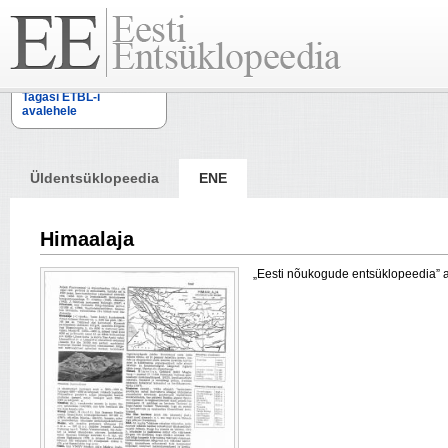
Tagasi ETBL-i
avalehele
Üldentsüklopeedia
ENE
Himaalaja
„Eesti nõukogude entsüklopeedia” arti