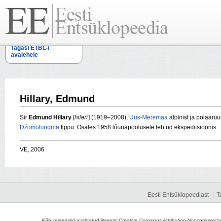
Tagasi ETBL-i
avalehele
Hillary, Edmund
Sir
Edmund Hillary
[
hilәri
] (1919–2008),
Uus-Meremaa
alpinist ja polaaruu
Džomolungma
tippu. Osales 1958 lõunapoolusele tehtud ekspeditsioonis.
VE, 2006
Eesti Entsüklopeediast
T
Kõik materjalid avaldatud litsentsi Creative Commons Attribution-Noncommercial-S