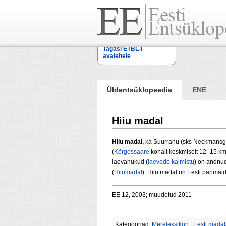
Tagasi ETBL-i
avalehele
Üldentsüklopeedia
ENE
Hiiu madal
Hiiu madal,
ka Suurrahu (sks Neckmansg
(
Kõrgessaare
kohalt keskmiselt 12–15 km)
laevahukud (
laevade kalmistu
) on andnud
(
Hiiumadal
). Hiiu madal on Eesti parimai
EE 12, 2003; muudetud 2011
Kategooriad:
Mereleksikon
|
Eesti mada