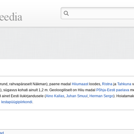
rund, rahvapäraselt Näkman), paene madal
Hiiumaast
loodes,
Ristna
ja
Tahkuna
v
, sügavus kohati ainult 1,2 m. Geoloogiliselt on Hiiu madal
Põhja-Eesti paelava
me
 ainet Eesti ilukirjandusele (
Aino Kallas
,
Juhan Smuul
,
Herman Sergo
). Hoiatamak
d
lestapüügipiirkondi
.
lad