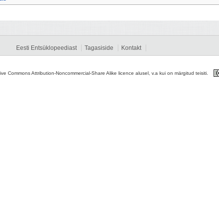
Eesti Entsüklopeediast
Tagasiside
Kontakt
tive Commons Attribution-Noncommercial-Share Alike licence alusel, v.a kui on märgitud teisiti.