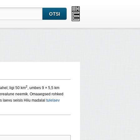
2
ahel; ligi 50 km
, umbes 9 × 5,5 km
realune neemik. Omaaegsed rohked
s laevu seisis Hiiu madalal
tulelaev