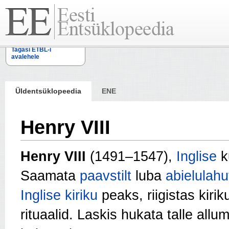
Tagasi ETBL-i
avalehele
Üldentsüklopeedia
ENE
Henry VIII
Henry VIII
(1491–1547),
Inglise
k
Saamata
paavstilt
luba
abielulah
Inglise kiriku
peaks, riigistas kirik
rituaalid. Laskis hukata talle alluma