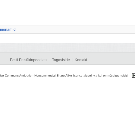
 monarhid
Eesti Entsüklopeediast
Tagasiside
Kontakt
tive Commons Attribution-Noncommercial-Share Alike licence alusel, v.a kui on märgitud teisiti.