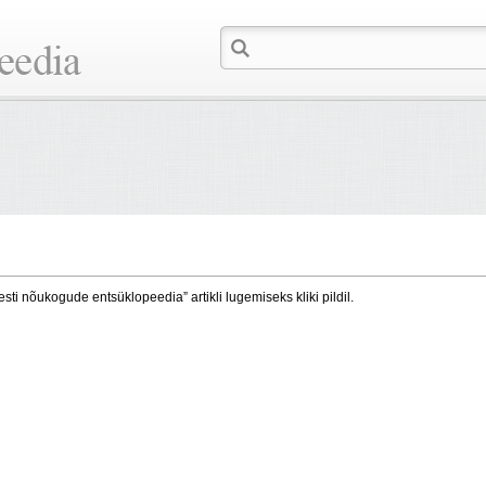
esti nõukogude entsüklopeedia” artikli lugemiseks kliki pildil.