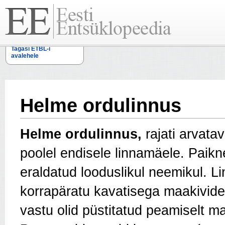
Tagasi ETBL-i
avalehele
Helme ordulinnus
Helme ordulinnus,
rajati arvatav
poolel endisele linnamäele. Paikn
eraldatud looduslikul neemikul. L
korrapäratu kavatisega maakivides
vastu olid püstitatud peamiselt 