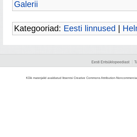
Galerii
Kategooriad:
Eesti linnused
|
Hel
Eesti Entsüklopeediast
T
Kõik materjalid avaldatud litsentsi Creative Commons Attribution-Noncommercial-S