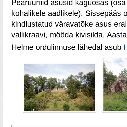
Pearuumid asusid kaguosas (osa 
kohalikele aadlikele). Sissepääs o
kindlustatud väravatõke asus eral
vallikraavi, mööda kivisilda. Aast
Helme ordulinnuse lähedal asub