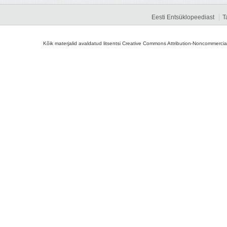
Eesti Entsüklopeediast
T
Kõik materjalid avaldatud litsentsi Creative Commons Attribution-Noncommercial-S