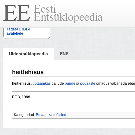
Tagasi ETBL-i
avalehele
Üldentsüklopeedia
ENE
heitlehisus
heitlehisus,
botaanikas
paljude
puude
ja
põõsaste
omadus vabaneda ebaso
EE 3, 1988
Kategooriad:
Botaanika mõisted