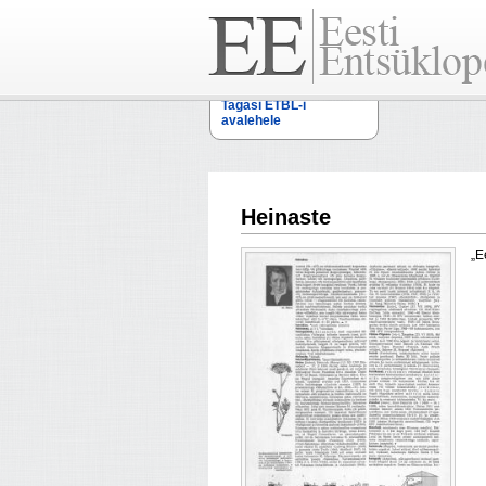
Tagasi ETBL-i
avalehele
Heinaste
„E