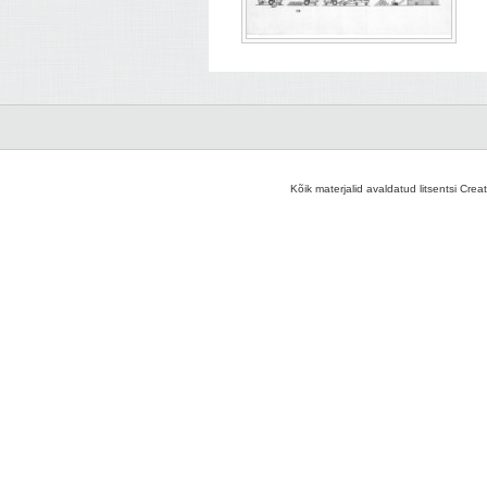
Kõik materjalid avaldatud litsentsi Crea