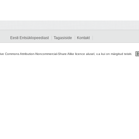
Eesti Entsüklopeediast
Tagasiside
Kontakt
tive Commons Attribution-Noncommercial-Share Alike licence alusel, v.a kui on märgitud teisiti.