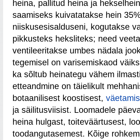
heina, pallitud heina ja hekselhe
saamiseks kuivatatakse hein 35%
niiskusesisalduseni, kogutakse 
pikkusteks heksliteks; need vee
ventileeritakse umbes nädala jook
tegemisel on varisemiskaod väi
ka sõltub heinategu vähem ilmast
etteandmine on täielikult mehhani
botaanilisest koostisest,
väetamis
ja säilitusviisist. Loo­madele pä
heina hulgast, toiteväärtusest, loo
toodangutasemest. Kõige rohkem