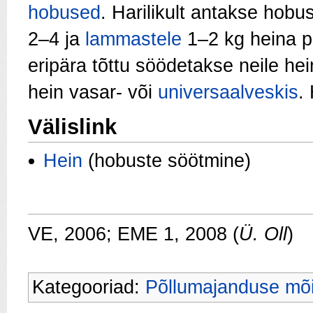
hobused
. Harilikult antakse hobu
2–4 ja
lammastele
1–2 kg heina p
eripära tõttu söödetakse neile hei
hein vasar- või
universaalveskis
.
Välislink
Hein
(hobuste söötmine)
VE, 2006; EME 1, 2008 (
Ü. Oll
)
Kategooriad:
Põllumajanduse mõ