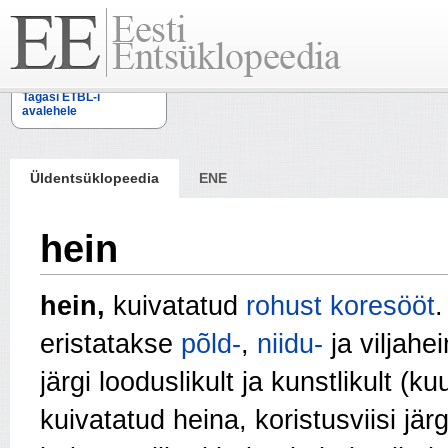
Tagasi ETBL-i
avalehele
Üldentsüklopeedia
ENE
hein
hein,
kuivatatud
rohust
koresööt
.
eristatakse
põld-
,
niidu-
ja viljahei
järgi looduslikult ja kunstlikult (
kuivatatud heina, koristusviisi järg