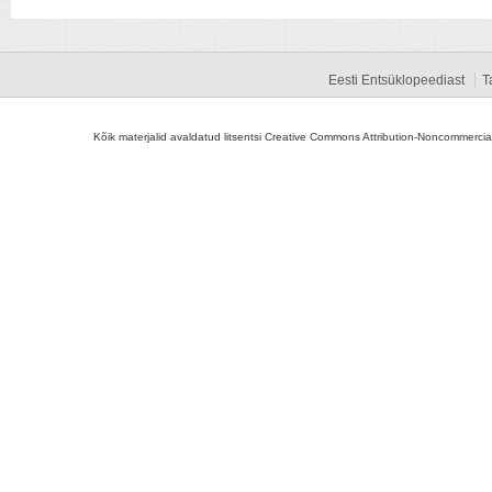
Eesti Entsüklopeediast
T
Kõik materjalid avaldatud litsentsi Creative Commons Attribution-Noncommercial-S