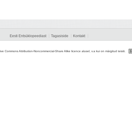
Eesti Entsüklopeediast
Tagasiside
Kontakt
tive Commons Attribution-Noncommercial-Share Alike licence alusel, v.a kui on märgitud teisiti.