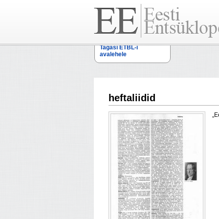
Tagasi ETBL-i
avalehele
heftaliidid
„E