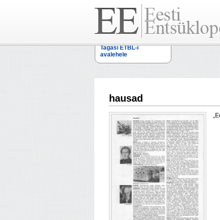
Tagasi ETBL-i
avalehele
hausad
„E