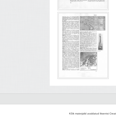
Kõik materjalid avaldatud litsentsi Crea