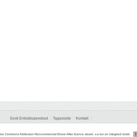
Eesti Entsüklopeediast
Tagasiside
Kontakt
tive Commons Attribution-Noncommercial-Share Alike licence alusel, v.a kui on märgitud teisiti.