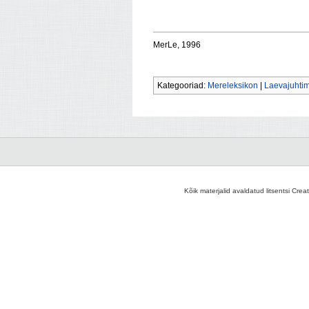
MerLe, 1996
Kategooriad:
Mereleksikon
|
Laevajuhti
Kõik materjalid avaldatud litsentsi Crea