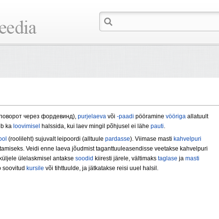
n поворот через фордевинд),
purjelaeva
või
-paadi
pööramine
vööriga
allatuult
eb ka
loovimisel
halssida, kui laev mingil põhjusel ei lähe
pauti
.
ool
(roolileht) sujuvalt leipoordi (alltuule
pardasse
). Viimase masti
kahvelpuri
amiseks. Veidi enne laeva jõudmist taganttuuleasendisse veetakse kahvelpuri
aküljele ülelaskmisel antakse
soodid
kiiresti järele, vältimaks
taglase
ja
masti
b soovitud
kursile
või tihttuulde, ja jätkatakse reisi uuel halsil.