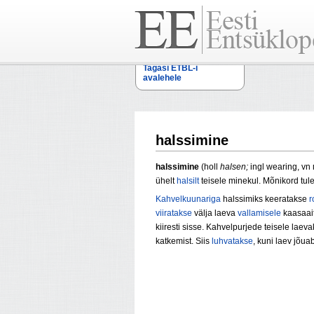
Tagasi ETBL-i
avalehele
halssimine
halssimine
(holl
halsen;
ingl wearing, v
ühelt
halsilt
teisele minekul. Mõnikord tul
Kahvelkuunariga
halssimiks keeratakse
r
viiratakse
välja laeva
vallamisele
kaasaait
kiiresti sisse. Kahvelpurjede teisele laev
katkemist. Siis
luhvatakse
, kuni laev jõua