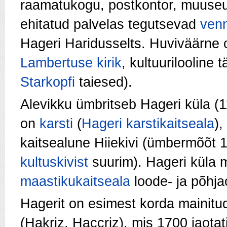
raamatukogu, postkontor, muuseu
ehitatud palvelas tegutsevad
ven
Hageri Haridusselts. Huviväärne
Lambertuse kirik
, kultuurilooline 
Starkopfi
taiesed).
Alevikku ümbritseb Hageri küla (
on
karsti
(
Hageri karstikaitseala
),
kaitsealune Hiiekivi (ümbermõõt 
kultuskivist
suurim). Hageri küla 
maastikukaitseala
loode- ja põhja
Hagerit on esimest korda mainit
(Hakriz, Haccriz), mis 1700 jaota