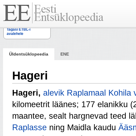
Tagasi ETBL-i
avalehele
Üldentsüklopeedia
ENE
Hageri
Hageri,
alevik
Raplamaal
Kohila 
kilomeetrit läänes; 177 elanikku 
maantee, sealt hargnevad teed l
Raplasse
ning Maidla kaudu
Ääs