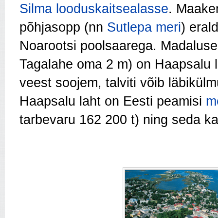
Silma looduskaitsealasse
. Maaker
põhjasopp (nn
Sutlepa meri
) eral
Noarootsi poolsaarega. Madaluse 
Tagalahe oma 2 m) on Haapsalu l
veest soojem, talviti võib läbikü
Haapsalu laht on Eesti peamisi
m
tarbevaru 162 200 t) ning seda k