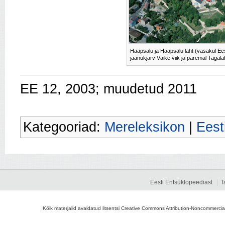
Haapsalu ja Haapsalu laht (vasakul Ees
jäänukjärv Väike viik ja paremal Tagala
EE 12, 2003; muudetud 2011
Kategooriad:
Mereleksikon
|
Eest
Eesti Entsüklopeediast
T
Kõik materjalid avaldatud litsentsi Creative Commons Attribution-Noncommercial-S