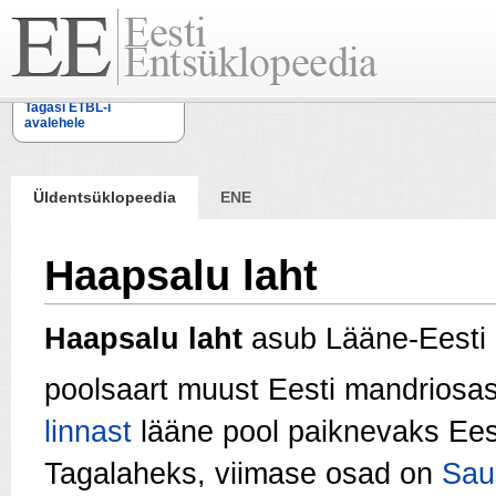
Tagasi ETBL-i
avalehele
Üldentsüklopeedia
ENE
Haapsalu laht
Haapsalu laht
asub Lääne-Eesti 
poolsaart
muust Eesti mandriosa
linnast
lääne pool paiknevaks Ees
Tagalaheks, viimase osad on
Sau