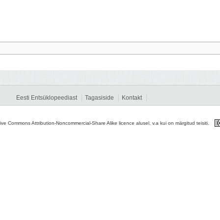
Eesti Entsüklopeediast
Tagasiside
Kontakt
tive Commons Attribution-Noncommercial-Share Alike licence alusel, v.a kui on märgitud teisiti.