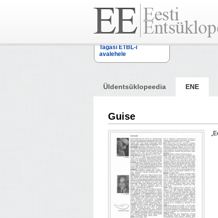
Tagasi ETBL-i
avalehele
Üldentsüklopeedia
ENE
Guise
„E