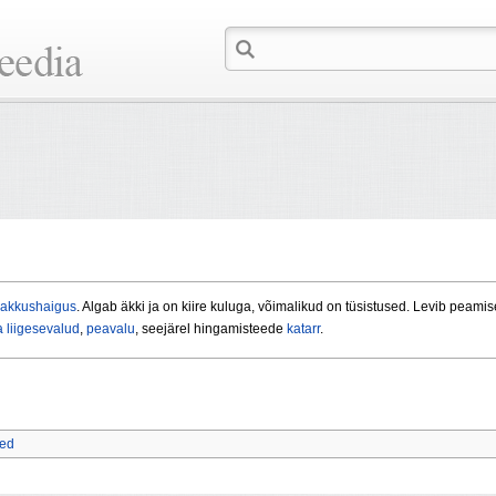
nakkushaigus
. Algab äkki ja on kiire kuluga, võimalikud on tüsistused. Levib peami
a liigesevalud
,
peavalu
, seejärel hingamisteede
katarr
.
ed