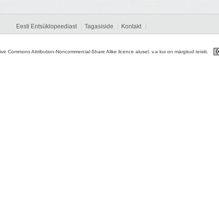
Eesti Entsüklopeediast
Tagasiside
Kontakt
tive Commons Attribution-Noncommercial-Share Alike licence alusel, v.a kui on märgitud teisiti.