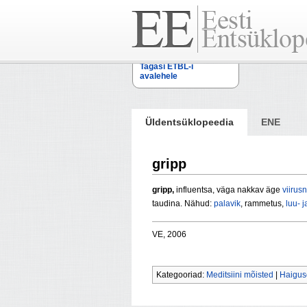
Tagasi ETBL-i
avalehele
Üldentsüklopeedia
ENE
gripp
gripp,
influentsa, väga nakkav äge
viirus
taudina. Nähud:
palavik
, rammetus,
luu- j
VE, 2006
Kategooriad:
Meditsiini mõisted
|
Haigus