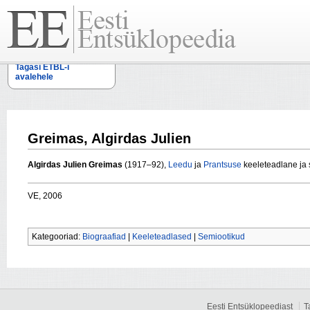
Tagasi ETBL-i
avalehele
Greimas, Algirdas Julien
Algirdas Julien Greimas
(1917–92),
Leedu
ja
Prantsuse
keeleteadlane
ja 
VE, 2006
Kategooriad:
Biograafiad
|
Keeleteadlased
|
Semiootikud
Eesti Entsüklopeediast
T