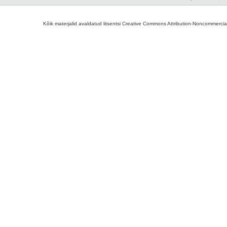
Kõik materjalid avaldatud litsentsi Creative Commons Attribution-Noncommercial-S