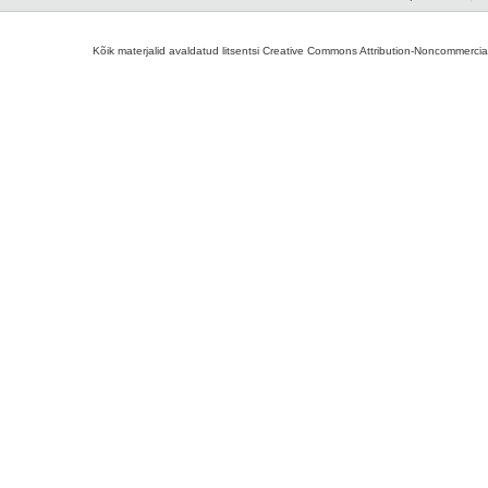
Kõik materjalid avaldatud litsentsi Creative Commons Attribution-Noncommercial-S