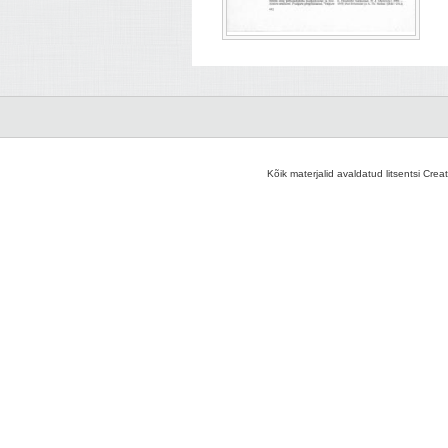
Kõik materjalid avaldatud litsentsi Crea