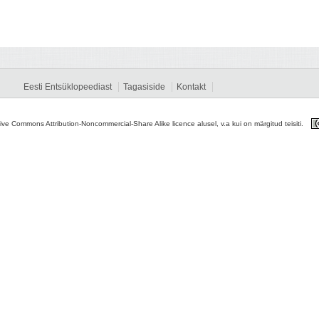
Eesti Entsüklopeediast
Tagasiside
Kontakt
tive Commons Attribution-Noncommercial-Share Alike licence alusel, v.a kui on märgitud teisiti.