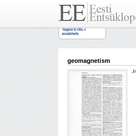
Tagasi ETBL-i
avalehele
geomagnetism
„E