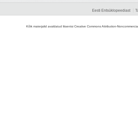
Eesti Entsüklopeediast
T
Kõik materjalid avaldatud litsentsi Creative Commons Attribution-Noncommercial-S