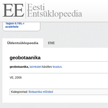
Tagasi ETBL-i
avalehele
Üldentsüklopeedia
ENE
geobotaanika
geobotaanika,
taimkatet
käsitlev
teadus
.
VE, 2006
Kategooriad:
Botaanika mõisted