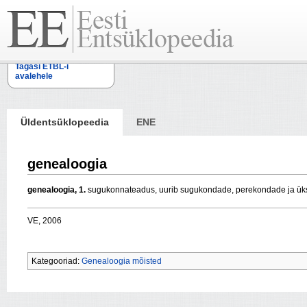
Tagasi ETBL-i
avalehele
Üldentsüklopeedia
ENE
genealoogia
genealoogia,
1.
sugukonnateadus, uurib sugukondade, perekondade ja üks
VE, 2006
Kategooriad:
Genealoogia mõisted