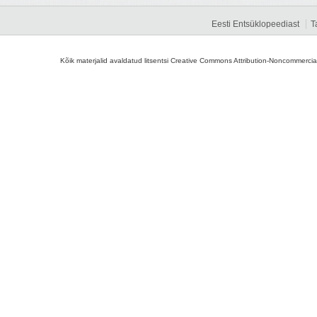
Eesti Entsüklopeediast
T
Kõik materjalid avaldatud litsentsi Creative Commons Attribution-Noncommercial-S