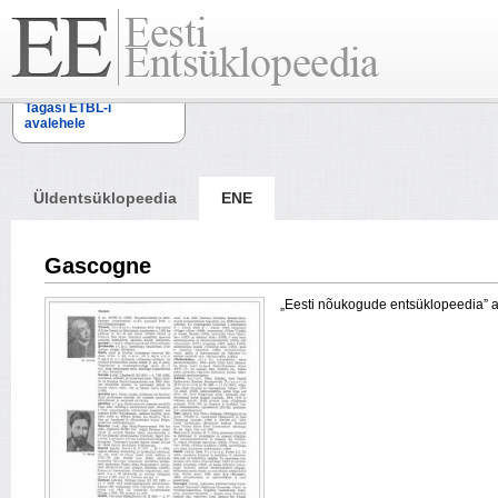
Tagasi ETBL-i
avalehele
Üldentsüklopeedia
ENE
Gascogne
„Eesti nõukogude entsüklopeedia” arti