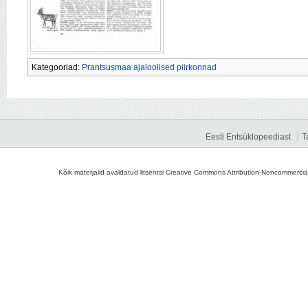
Kategooriad:
Prantsusmaa ajaloolised piirkonnad
Eesti Entsüklopeediast
T
Kõik materjalid avaldatud litsentsi Creative Commons Attribution-Noncommercial-S