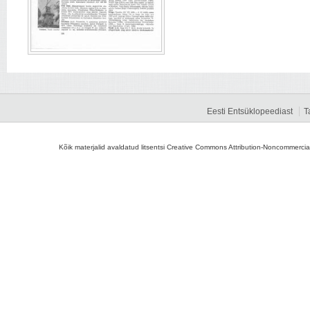
Eesti Entsüklopeediast
T
Kõik materjalid avaldatud litsentsi Creative Commons Attribution-Noncommercial-S