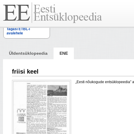
Tagasi ETBL-i
avalehele
Üldentsüklopeedia
ENE
friisi keel
„Eesti nõukogude entsüklopeedia” arti