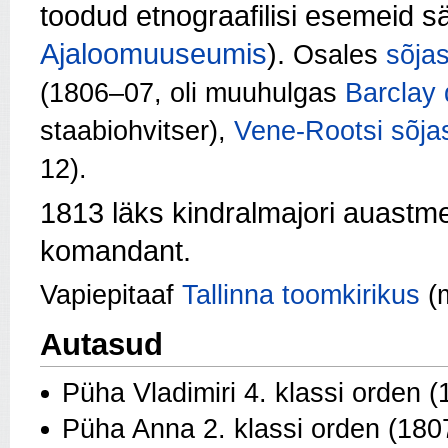
toodud etnograafilisi esemeid sä
Ajaloomuuseumis
).
Osales
sõja
(1806–07, oli muuhulgas
Barclay 
staabiohvitser),
Vene-Rootsi sõja
12).
1813 läks kindralmajori auastm
komandant.
Vapiepitaaf
Tallinna toomkirikus
(m
Autasud
Püha Vladimiri 4. klassi orden (
Püha Anna 2. klassi orden (180