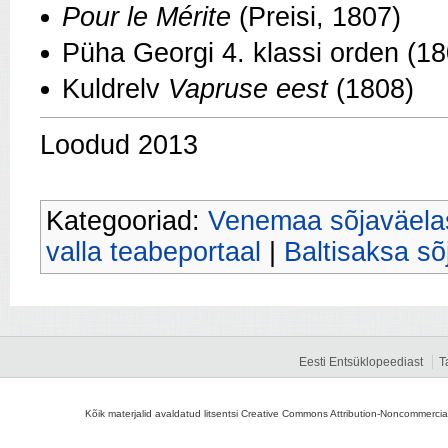
Pour le Mérite
(Preisi, 1807)
Püha Georgi 4. klassi orden (18
Kuldrelv
Vapruse eest
(1808)
Loodud 2013
Kategooriad:
Venemaa sõjaväela
valla teabeportaal
|
Baltisaksa s
Eesti Entsüklopeediast
T
Kõik materjalid avaldatud litsentsi Creative Commons Attribution-Noncommercial-S