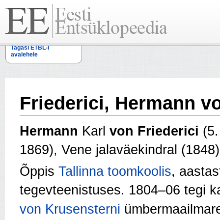
Tagasi ETBL-i
avalehele
Friederici, Hermann v
Hermann
Karl
von Friederici
(5.
1869), Vene jalaväekindral (1848
Õppis
Tallinna toomkoolis
, aastas
tegevteenistuses. 1804–06 tegi 
von Krusensterni
ümbermaailmarei