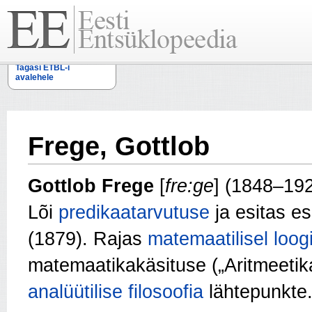
Tagasi ETBL-i
avalehele
Frege, Gottlob
Gottlob Frege
[
fre:ge
] (1848–19
Lõi
predikaatarvutuse
ja esitas 
(1879). Rajas
matemaatilisel loog
matemaatikakäsituse („Aritmeetik
analüütilise filosoofia
lähtepunkte