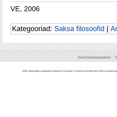
VE, 2006
Kategooriad:
Saksa filosoofid
|
An
Eesti Entsüklopeediast
T
Kõik materjalid avaldatud litsentsi Creative Commons Attribution-Noncommercial-S