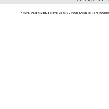
Eesti Entsüklopeediast
T
Kõik materjalid avaldatud litsentsi Creative Commons Attribution-Noncommercial-S