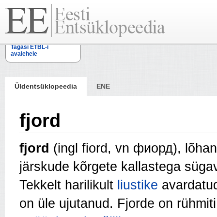
Tagasi ETBL-i
avalehele
Üldentsüklopeedia
ENE
fjord
fjord
(ingl fiord, vn фиорд),
lõhan
järskude kõrgete kallastega süg
Tekkelt harilikult
liustike
avardatu
on üle ujutanud. Fjorde on rühmit