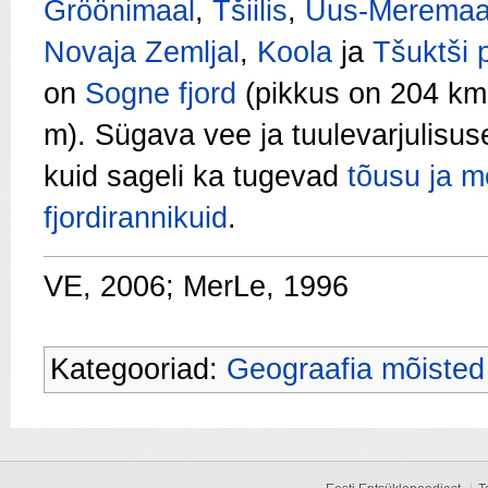
Gröönimaal
,
Tšiilis
,
Uus-Meremaa
Novaja Zemljal
,
Koola
ja
Tšuktši 
on
Sogne fjord
(pikkus on 204 km
m). Sügava vee ja tuulevarjulisus
kuid sageli ka tugevad
tõusu ja 
fjordirannikuid
.
VE, 2006; MerLe, 1996
Kategooriad:
Geograafia mõisted