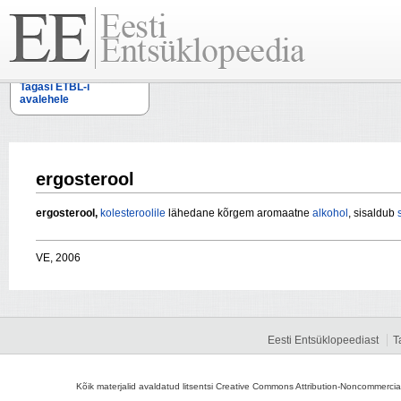
Tagasi ETBL-i
avalehele
ergosterool
ergosterool,
kolesteroolile
lähedane kõrgem aromaatne
alkohol
, sisaldub
VE, 2006
Eesti Entsüklopeediast
T
Kõik materjalid avaldatud litsentsi Creative Commons Attribution-Noncommercial-S