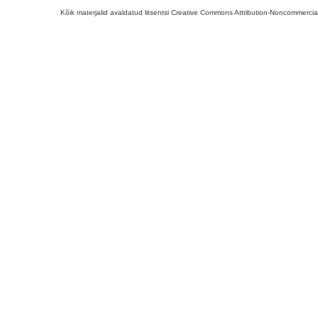
Kõik materjalid avaldatud litsentsi Creative Commons Attribution-Noncommercial-S