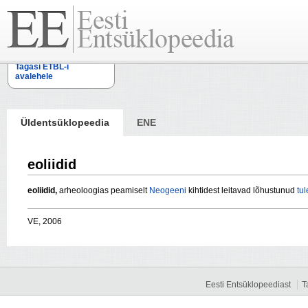
Tagasi ETBL-i
avalehele
Üldentsüklopeedia
ENE
eoliidid
eoliidid,
arheoloogias peamiselt
Neogeeni
kihtidest leitavad lõhustunud
tul
VE, 2006
Eesti Entsüklopeediast
T